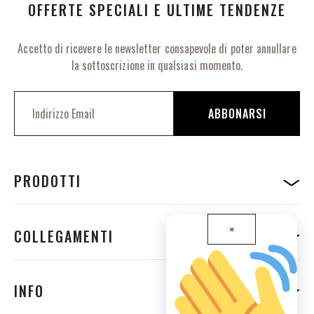
OFFERTE SPECIALI E ULTIME TENDENZE
Accetto di ricevere le newsletter consapevole di poter annullare
la sottoscrizione in qualsiasi momento.
I
s
ABBONARSI
c
r
i
v
i
PRODOTTI
t
i
a
l
×
COLLEGAMENTI
l
a
n
o
INFO
s
t