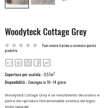
Vai
all'inizio
della
galleria
Woodyteck Cottage Grey
di
immagini
Puoi essere il primo a recensire questo
prodotto
2
Copertura per scatola :
0.57m
Disponibilità :
Consegna in 10–14 giorni
Woodyteck Cottage Grey è un rivestimento decorativo in
pietra che riproduce l’intramontabile estetica del legno
grigio naturale.