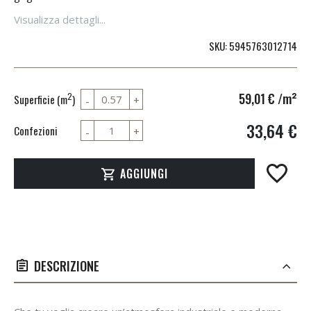
Visualizza dettagli...
SKU
5945763012714
59,01 €
/m²
2
Superficie (m
)
33,64 €
Confezioni
AGGIUNGI
DESCRIZIONE