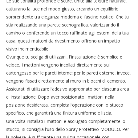
Le sue tonalità profonde e scure, unite alla texture naturale,
catturano la luce nel modo giusto, creando un equilibrio
sorprendente tra eleganza moderna e fascino rustico. Che tu
stia realizzando una parete scenografica, valorizzando il
camino o conferendo un tocco raffinato agli esterni della tua
casa, questi mattoni da rivestimento offrono un impatto
visivo indimenticabile.
Ovunque tu scelga di utilizzarli, l'installazione è semplice e
veloce. I mattoni vengono incollati direttamente sul
cartongesso per le pareti interne; per le pareti esterne, invece,
vengono fissati direttamente al muro in blocchi di cemento.
Assicurati di utilizzare l’adesivo appropriato per ciascuna area
di installazione. Dopo aver posizionato i mattoni nella
posizione desiderata, completa l’operazione con lo stucco
specifico, che garantirà una finitura uniforme e liscia.
Una volta installati i mattoni e asciugato completamente lo
stucco, si consiglia l’uso dello Spray Protettivo MODULO. Per
la polvere, è sufficiente una pulizia occasionale con