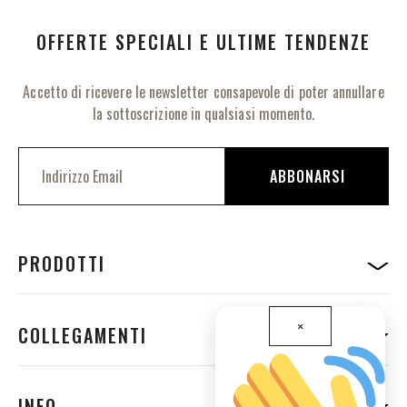
OFFERTE SPECIALI E ULTIME TENDENZE
Accetto di ricevere le newsletter consapevole di poter annullare
la sottoscrizione in qualsiasi momento.
I
s
ABBONARSI
c
r
i
v
i
PRODOTTI
t
i
a
×
l
COLLEGAMENTI
l
a
n
o
INFO