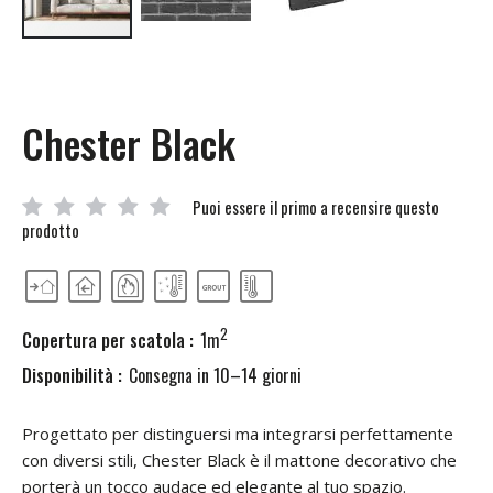
Vai
all'inizio
della
galleria
Chester Black
di
immagini
Puoi essere il primo a recensire questo
prodotto
2
Copertura per scatola :
1m
Disponibilità :
Consegna in 10–14 giorni
Progettato per distinguersi ma integrarsi perfettamente
con diversi stili, Chester Black è il mattone decorativo che
porterà un tocco audace ed elegante al tuo spazio.